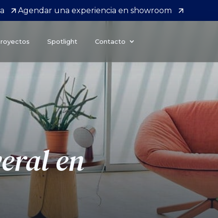
da
Agendar una experiencia en showroom
royectos
Spotlight
Contacto
eral en