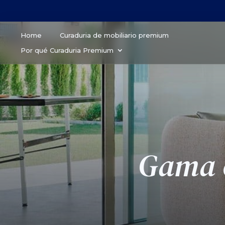
Home
Curaduria de mobiliario premium
Por qué Curaduria Premium
Gama c