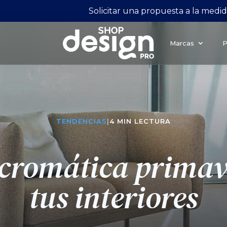
Solicitar una propuesta a la medi
Marcas
P
TENDENCIAS
|
4 MIN LECTURA
romática primav
tus interiores