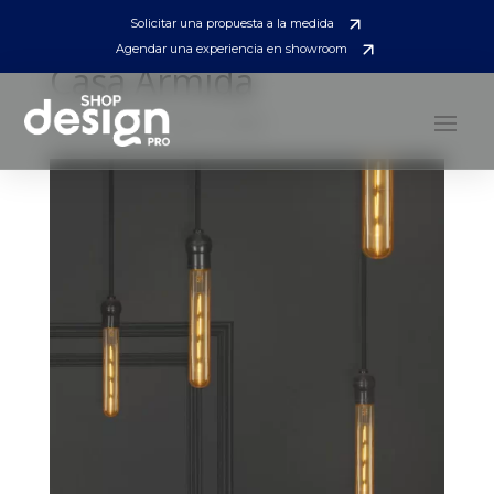
Solicitar una propuesta a la medida
Agendar una experiencia en showroom
Casa Armida
by
control_web
|
Dic 12, 2025