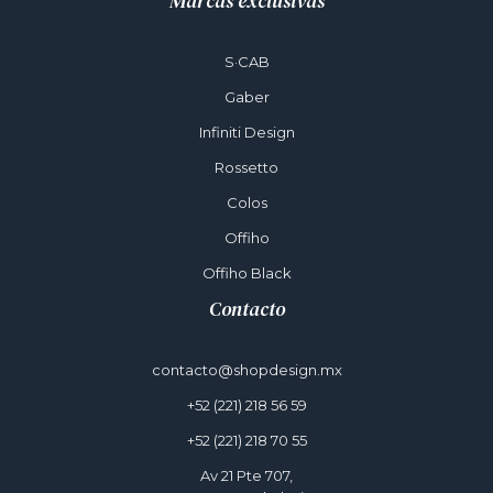
Marcas exclusivas
S·CAB
Gaber
Infiniti Design
Rossetto
Colos
Offiho
Offiho Black
Contacto
contacto@shopdesign.mx
+52 (221) 218 56 59
+52 (221) 218 70 55
Av 21 Pte 707,