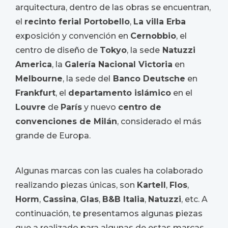
arquitectura, dentro de las obras se encuentran,
el
recinto ferial Portobello
,
La villa Erba
exposición y convención en
Cernobbio
, el
centro de diseño de
Tokyo
, la sede
Natuzzi
America
, la
Galería Nacional Victoria
en
Melbourne
, la sede del
Banco Deutsche
en
Frankfurt
, el
departamento islámico
en el
Louvre
de
París
y nuevo
centro de
convenciones de Milán
, considerado el más
grande de Europa.
Algunas marcas con las cuales ha colaborado
realizando piezas únicas, son
Kartell
,
Flos
,
Horm
,
Cassina
,
Glas
,
B&B Italia
,
Natuzzi
, etc. A
continuación, te presentamos algunas piezas
que a realizado para algunas de estas marcas.