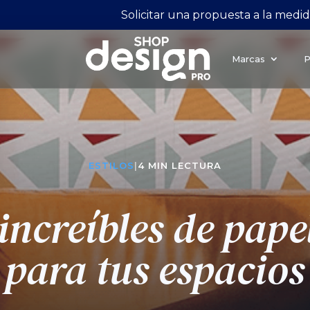
Solicitar una propuesta a la medi
Marcas
P
ESTILOS
|
4 MIN LECTURA
increíbles de pape
para tus espacios