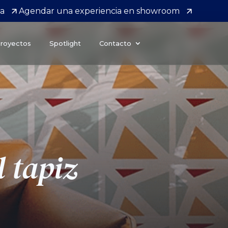
da
Agendar una experiencia en showroom
royectos
Spotlight
Contacto
l tapiz