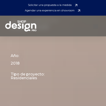
Solicitar una propuesta a la medida
Agendar una experiencia en showroom
San Diego, California, E.U.
Pacific Gate
Año:
2018
Tipo de proyecto:
Residenciales