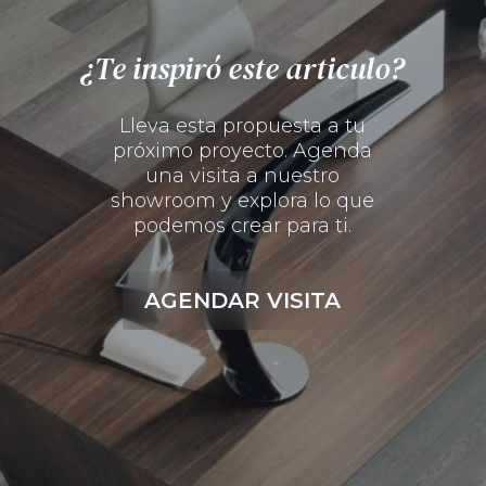
¿Te inspiró este articulo?
Lleva esta propuesta a tu
próximo proyecto. Agenda
una visita a nuestro
showroom y explora lo que
podemos crear para ti.
AGENDAR VISITA