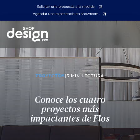
Solicitar una propuesta a la medida
Agendar una experiencia en showroom
PROYECTOS
|
3 MIN LECTURA
Conoce los cuatro
proyectos más
impactantes de Flos