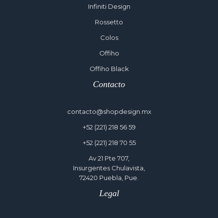
Infiniti Design
Rossetto
Colos
Offiho
Offiho Black
Contacto
contacto@shopdesign.mx
+52 (221) 218 56 59
+52 (221) 218 70 55
Av 21 Pte 707,
Insurgentes Chulavista,
72420 Puebla, Pue.
Legal