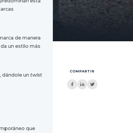
e predominan esta
marcas
e marca de manera
a da un estilo más
COMPARTIR
, dándole un
twist
ntemporáneo que