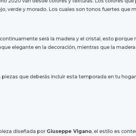
oño 2020 van desde colores y texturas. Los colores qu
rojo, verde y morado. Los cuales son tonos fuertes que 
 continuamente será la madera y el cristal, esto porqu
un toque elegante en la decoración, mientras que la mader
piezas que deberás incluir esta temporada en tu hogar
pieza diseñada por
Giuseppe Vigano
, el estilo es co