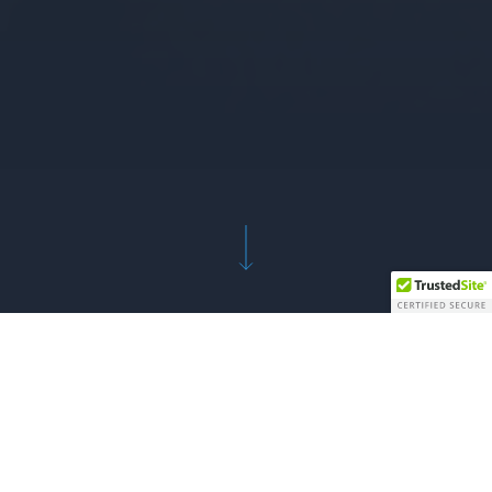
Proyectos de Oficinas
Seleccionamos mobiliario ergonómico, resistente y
estratégico para salas ejecutivas, áreas
colaborativas y zonas operativas, asegurando