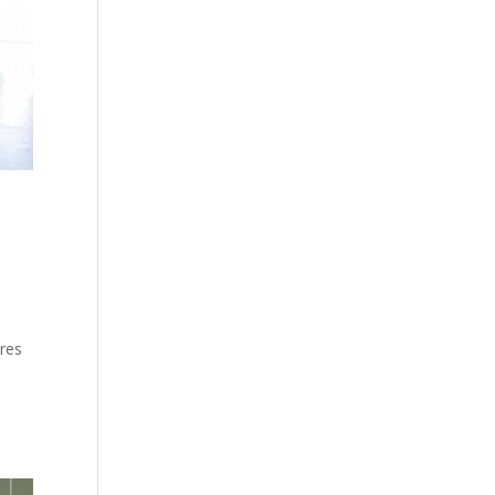
ores
a